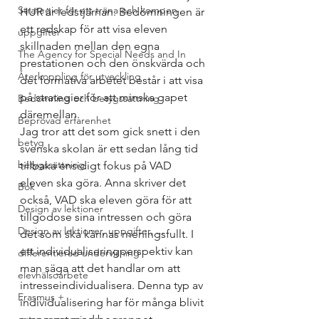
Strategier för att träna och kompen
HUR är ledstjärnan. Bedömningen är 
ett redskap för att visa eleven 
uppgifter
skillnaden mellan den egna 
The Agency for Special Needs and In
prestationen och den önskvärda och 
Återkoppling för utveckling
det formativa arbetet består i att visa 
på strategier för att minska gapet 
Bedömning och betygssättning
däremellan.
Beprövad erfarenhet
Jag tror att det som gick snett i den 
betyg
svenska skolan är ett sedan lång tid 
betygssättning
tillbaka ensidigt fokus på VAD 
eleven ska göra. Anna skriver det 
Bok
också, VAD ska eleven göra för att 
Design av lektioner
tillgodose sina intressen och göra 
Design av lektioner, uppgifter, ...
det som ska kännas meningsfullt. I 
ett individualiseringperspektiv kan 
differentierad undervisning
man säga att det handlar om att 
elevhälsoarbete
intresseindividualisera. Denna typ av 
Erasmus +
individualisering har för många blivit 