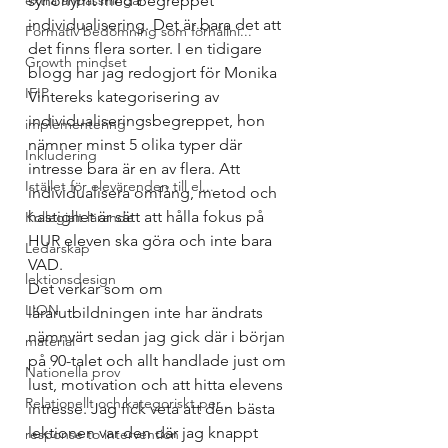
extra anpassningar
synonymt med begreppet 
individualisering. Det är bara det att 
Formativ bedömning som förhållni...
det finns flera sorter. I en tidigare 
Growth mindset
blogg har jag redogjort för Monika 
IFIP
Vintereks kategorisering av 
individualiseringsbegreppet, hon 
implementering
nämner minst 5 olika typer där 
Inkludering
intresse bara är en av flera. Att 
Istället för elevärenden till el...
individualisera omfång, metod och 
hastighet är sätt att hålla fokus på 
Kollegialt lärande
HUR eleven ska göra och inte bara 
Ledarskap
VAD. 
lektionsdesign
Det verkar som om 
LION
lärarutbildningen inte har ändrats 
nämnvärt sedan jag gick där i början 
material
på 90-talet och allt handlade just om 
Nationella prov
lust, motivation och att hitta elevens 
Relationellt och kategoriskt per...
intresse. Jag fick veta att den bästa 
lektionen var den där jag knappt 
response to intervention