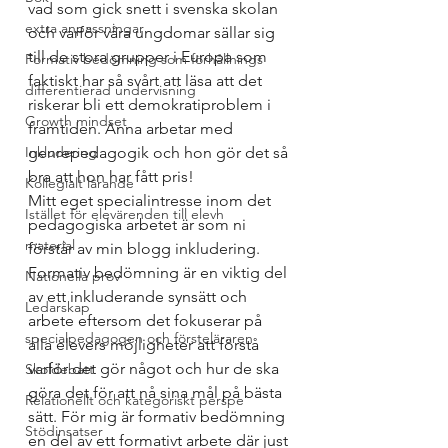
vad som gick snett i svenska skolan 
extra anpassningar
och varför våra ungdomar sällar sig 
till de stora grupper i Europa som 
Formativ bedömning som förhållnings
faktiskt har så svårt att läsa att det 
differentierad undervisning
riskerar bli ett demokratiproblem i 
Growth mindset
framtiden. Anna arbetar med 
Inkludering
genrepedagogik och hon gör det så 
bra att hon har fått pris! 
Kollegialt lärande
Mitt eget specialintresse inom det 
Istället för elevärenden till elevh
pedagogiska arbetet är som ni 
material
förstår av min blogg inkludering. 
Formativ bedömning är en viktig del 
Nationella prov
av ett inkluderande synsätt och 
Ledarskap
arbete eftersom det fokuserar på 
specialpedagogen och försteläraren
alla elevers möjligheter att förstå 
varför det gör något och hur de ska 
Skoldebatt
göra det för att nå sina mål på bästa 
Relationellt och kategoriskt perspe
sätt. För mig är formativ bedömning 
Stödinsatser
en del av ett formativt arbete där just 