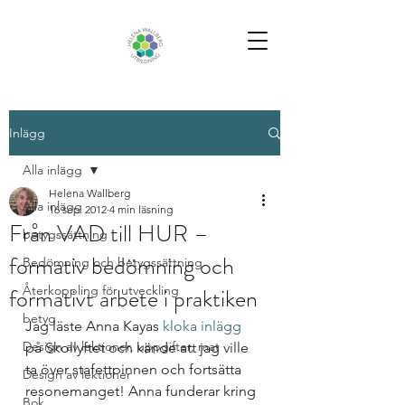
Inlägg
Alla inlägg
Helena Wallberg
Alla inlägg
16 sep. 2012
4 min läsning
Från VAD till HUR –
betygssättning
formativ bedömning och
Bedömning och betygssättning
formativt arbete i praktiken
Återkoppling för utveckling
betyg
Jag läste Anna Kayas 
kloka inlägg
Design av lektioner, uppgifter, mat
på Skollyftet och kände att jag ville 
ta över stafettpinnen och fortsätta 
Design av lektioner
resonemanget! Anna funderar kring 
Bok