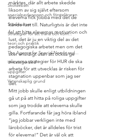
märktes, där allt arbete skedde 
Skoldebatt
liksom av sig självt eftersom 
specialpedagogen och försteläraren
eleverna fick jobba med det de 
Stödinsatser
kände lust till. Naturligtvis är det inte 
fel att hitta elevernas motivation och 
Strategier för att träna och kom...
lust, det är ju en viktig del av det 
teori och praktik
pedagogiska arbetet men om det 
The Agency for Special Needs and...
sker ensidigt utan att också ge 
eleverna strategier för HUR de ska 
Uncategorized
arbeta för att utvecklas är risken för 
uppgifter
stagnation uppenbar som jag ser 
Vetenskaplig grund
det. 
Mitt jobb skulle enligt utbildningen 
gå ut på att hitta på roliga uppgifter 
som jag trodde att eleverna skulle 
gilla. Fortfarande får jag höra ibland 
“jag jobbar verkligen inte med 
läroböcker, det är alldeles för trist 
för eleverna!” Det är väl ok att 