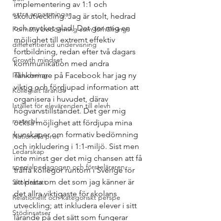
implementering av 1:1 och 
extra anpassningar
skolutveckling. Jag är stolt, hedrad 
och mycket glad! Det ger mig en 
Formativ bedömning som förhållnings
möjlighet till extremt effektiv 
differentierad undervisning
fortbildning, redan efter två dagars 
Growth mindset
kommunikation med andra 
Inkludering
Tänkomare på Facebook har jag ny 
viktig och fördjupad information att 
Kollegialt lärande
organisera i huvudet, därav 
Istället för elevärenden till elevh
högvarvstillståndet. Det ger mig 
material
också möjlighet att fördjupa mina 
kunskaper om formativ bedömning 
Nationella prov
och inkludering i 1:1-miljö. Sist men 
Ledarskap
inte minst ger det mig chansen att få 
specialpedagogen och försteläraren
träffa kollegor runtom i Sverige för 
att prata om det som jag känner är 
Skoldebatt
det allra viktigaste för skolans 
Relationellt och kategoriskt perspe
utveckling; att inkludera elever i sitt 
Stödinsatser
lärande på det sätt som fungerar 