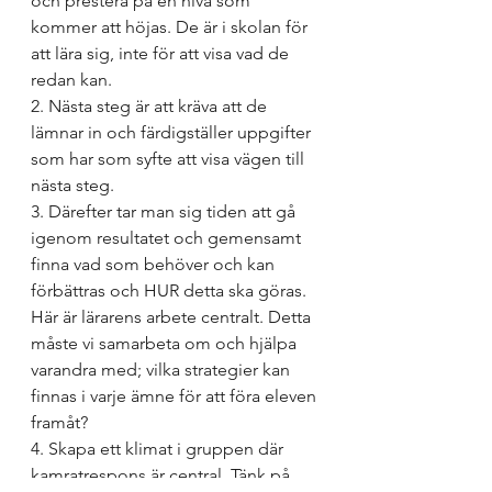
och prestera på en nivå som 
kommer att höjas. De är i skolan för 
att lära sig, inte för att visa vad de 
redan kan.
2. Nästa steg är att kräva att de 
lämnar in och färdigställer uppgifter 
som har som syfte att visa vägen till 
nästa steg.
3. Därefter tar man sig tiden att gå 
igenom resultatet och gemensamt 
finna vad som behöver och kan 
förbättras och HUR detta ska göras. 
Här är lärarens arbete centralt. Detta 
måste vi samarbeta om och hjälpa 
varandra med; vilka strategier kan 
finnas i varje ämne för att föra eleven 
framåt?
4. Skapa ett klimat i gruppen där 
kamratrespons är central. Tänk på 