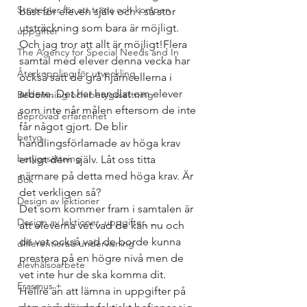
Strategier för att träna och kompen
bäst för eleven själv och i så stor 
utsträckning som bara är möjligt. 
uppgifter
Och jag tror att allt är möjligt!Flera 
The Agency for Special Needs and In
samtal med elever denna vecka har 
Återkoppling för utveckling
också satt de grå hjärncellerna i 
arbete. Det har handlat om elever 
Bedömning och betygssättning
som inte når målen eftersom de inte 
Beprövad erfarenhet
får något gjort. De blir 
betyg
handlingsförlamade av höga krav 
betygssättning
enligt dem själv. Låt oss titta 
närmare på detta med höga krav. Är 
Bok
det verkligen så?
Design av lektioner
Det som kommer fram i samtalen är 
Design av lektioner, uppgifter, ...
att eleverna vet vad de kan nu och 
de vet också vad de borde kunna 
differentierad undervisning
prestera på en högre nivå men de 
elevhälsoarbete
vet inte hur de ska komma dit. 
Erasmus +
Hellre än att lämna in uppgifter på 