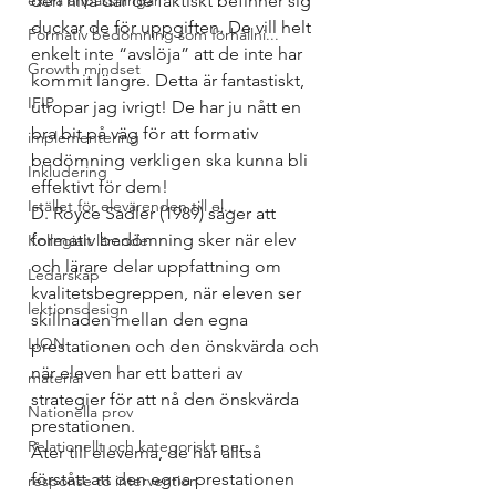
extra anpassningar
den nivå där de faktiskt befinner sig 
duckar de för uppgiften. De vill helt 
Formativ bedömning som förhållni...
enkelt inte “avslöja” att de inte har 
Growth mindset
kommit längre. Detta är fantastiskt, 
IFIP
utropar jag ivrigt! De har ju nått en 
bra bit på väg för att formativ 
implementering
bedömning verkligen ska kunna bli 
Inkludering
effektivt för dem!
Istället för elevärenden till el...
D. Royce Sadler (1989) säger att 
formativ bedömning sker när elev 
Kollegialt lärande
och lärare delar uppfattning om 
Ledarskap
kvalitetsbegreppen, när eleven ser 
lektionsdesign
skillnaden mellan den egna 
LION
prestationen och den önskvärda och 
när eleven har ett batteri av 
material
strategier för att nå den önskvärda 
Nationella prov
prestationen.
Relationellt och kategoriskt per...
Åter till eleverna, de har alltså 
förstått att den egna prestationen 
response to intervention