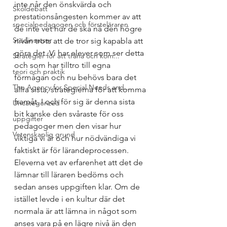
inte når den önskvärda och 
Skoldebatt
prestationsångesten kommer av att 
specialpedagogen och försteläraren
de inte vet hur de ska nå den högre 
Stödinsatser
nivån trots att de tror sig kapabla att 
göra det. Vi har elever som ser detta 
Strategier för att träna och kom...
och som har tilltro till egna 
teori och praktik
förmågan och nu behövs bara det 
The Agency for Special Needs and...
allra sista, strategierna för att komma 
framåt. I och för sig är denna sista 
Uncategorized
bit kanske den svåraste för oss 
uppgifter
pedagoger men den visar hur 
Vetenskaplig grund
viktiga vi är och hur nödvändiga vi 
faktiskt är för lärandeprocessen.
Eleverna vet av erfarenhet att det de 
lämnar till läraren bedöms och 
sedan anses uppgiften klar. Om de 
istället levde i en kultur där det 
normala är att lämna in något som 
anses vara på en lägre nivå än den 