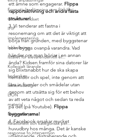
extra anpassningar
ett ämne som engagerar.
 Flippa 
Formativ bedömning som förhållni...
rapportskrivning och andra fasta 
strukturer!
Growth mindset
3. Vi tenderar att fastna i 
IFIP
resonemang om att det är viktigt att 
implementering
börja från grunden, med byggstenar 
Inkludering
som byggs ovanpå varandra. Vad 
händer om man börjar i en annan 
Istället för elevärenden till el...
ända? Kidsen framför sina datorer lär 
Kollegialt lärande
sig blixtsnabbt hur de ska skapa 
Ledarskap
hemsidor och spel, inte genom att 
lära in formler och smådelar utan 
lektionsdesign
genom att utsätta sig för ett behov 
LION
av att veta något och sedan ta reda 
material
på det (på Youtube). 
Flippa 
Nationella prov
byggstenarna!
4. Facebook orsakar mycket 
Relationellt och kategoriskt per...
huvudbry hos många. Det är kanske 
response to intervention
utlämnande, distraherande och 