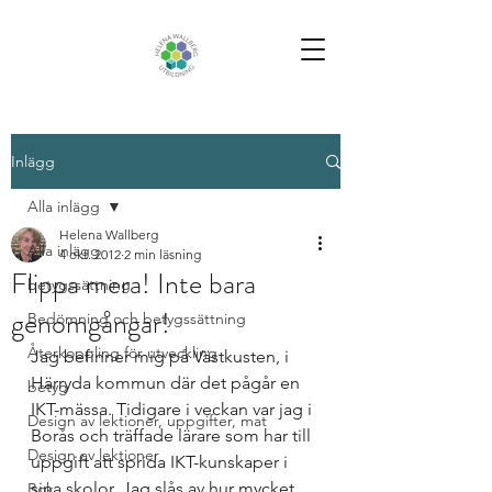
Inlägg
Alla inlägg
Helena Wallberg
Alla inlägg
4 okt. 2012
2 min läsning
Flippa mera! Inte bara
betygssättning
genomgångar!
Bedömning och betygssättning
Återkoppling för utveckling
Jag befinner mig på Västkusten, i 
Härryda kommun där det pågår en 
betyg
IKT-mässa. Tidigare i veckan var jag i 
Design av lektioner, uppgifter, mat
Borås och träffade lärare som har till 
Design av lektioner
uppgift att sprida IKT-kunskaper i 
sina skolor. Jag slås av hur mycket 
Bok