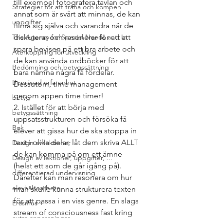
till exempel fotografera tavlan och 
Strategier för att träna och kompen
annat som är svårt att minnas, de kan 
uppgifter
filma sig själva och varandra när de 
The Agency for Special Needs and In
diskuterar och resonerar för att att 
spara bevisen på ett bra arbete och 
Återkoppling för utveckling
de kan använda ordböcker för att 
Bedömning och betygssättning
bara nämna några få fördelar. 
Beprövad erfarenhet
Dessutom, time management 
genom appen time timer!
betyg
2. Istället för att börja med 
betygssättning
uppsatsstrukturen och försöka få 
Bok
elever att gissa hur de ska stoppa in 
text i olika delar, låt dem skriva ALLT 
Design av lektioner
de kan komma på om ett ämne 
Design av lektioner, uppgifter, ...
(helst ett som de går igång på). 
differentierad undervisning
Därefter kan man resonera om hur 
elevhälsoarbete
man skulle kunna strukturera texten 
för att passa i en viss genre. En slags 
Erasmus +
stream of consciousness fast kring 