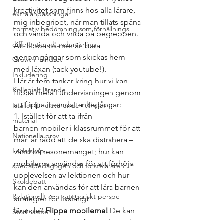
kreativitet som finns hos alla lärare, 
extra anpassningar
mig inbegripet, när man tillåts spåna 
Formativ bedömning som förhållnings
och vända och vrida på begreppen. 
differentierad undervisning
Att flippa på mer än bara 
genomgångar som skickas hem 
Growth mindset
med läxan (tack youtube!).
Inkludering
Här är fem tankar kring hur vi kan 
Kollegialt lärande
flippa mera i undervisningen genom 
att flippa invanda tankegångar:
Istället för elevärenden till elevh
1. Istället för att ta ifrån 
material
barnen mobiler i klassrummet för att 
Nationella prov
man är rädd att de ska distrahera – 
Ledarskap
vänd på resonemanget; hur kan 
mobilerna användas för att förhöja 
specialpedagogen och försteläraren
upplevelsen av lektionen och hur 
Skoldebatt
kan den användas för att lära barnen 
Relationellt och kategoriskt perspe
strategier för livslångt 
lärande?
 Flippa mobilerna!
 De kan 
Stödinsatser