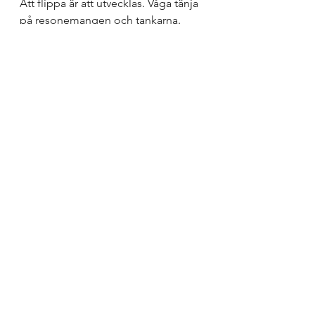
Att flippa är att utvecklas. Våga tänja 
på resonemangen och tankarna. 
Tänk om nästa Steve Jobs sitter i ditt 
klassrum? 
Design av lektioner, uppgifter, mat
Formativ bedömning som förhållnings
Visa alla
Senaste inlägg