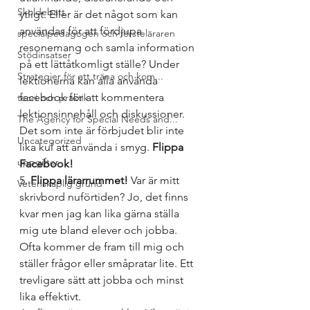
Skoldebatt
ytligt. Eller är det något som kan 
användas för att fördjupa 
specialpedagogen och försteläraren
resonemang och samla information 
Stödinsatser
på ett lättåtkomligt ställe? Under 
Strategier för att träna och kom...
lektionerna kan alla använda 
facebook för att kommentera 
teori och praktik
lektionsinnehåll och diskussioner. 
The Agency for Special Needs and...
Det som inte är förbjudet blir inte 
Uncategorized
lika kul att använda i smyg. 
Flippa 
uppgifter
Facebook!
5. 
Flippa lärarrummet!
 Var är mitt 
Vetenskaplig grund
skrivbord nuförtiden? Jo, det finns 
kvar men jag kan lika gärna ställa 
mig ute bland elever och jobba. 
Ofta kommer de fram till mig och 
ställer frågor eller småpratar lite. Ett 
trevligare sätt att jobba och minst 
lika effektivt.