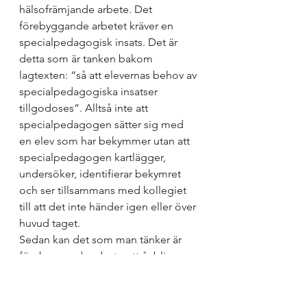
hälsofrämjande arbete. Det 
förebyggande arbetet kräver en 
specialpedagogisk insats. Det är 
detta som är tanken bakom 
lagtexten: “så att elevernas behov av 
specialpedagogiska insatser 
tillgodoses”. Alltså inte att 
specialpedagogen sätter sig med 
en elev som har bekymmer utan att 
specialpedagogen kartlägger, 
undersöker, identifierar bekymret 
och ser tillsammans med kollegiet 
till att det inte händer igen eller över 
huvud taget. 
Sedan kan det som man tänker är 
förebyggande arbete ett år bli 
hälsofrämjande arbete nästa år. Det 
är ju så utveckling av 
tillgänglighetsarbete fungerar. Man 