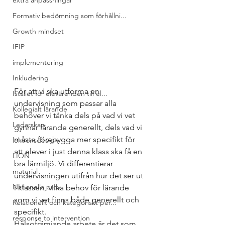
extra anpassningar
Formativ bedömning som förhållni...
Growth mindset
IFIP
implementering
Inkludering
För att vi ska utforma en 
Istället för elevärenden till el...
undervisning som passar alla 
Kollegialt lärande
behöver vi tänka dels på vad vi vet 
Ledarskap
gynnar lärande generellt, dels vad vi 
måste förebygga mer specifikt för 
lektionsdesign
att elever i just denna klass ska få en 
LION
bra lärmiljö. Vi differentierar 
material
undervisningen utifrån hur det ser ut 
Nationella prov
i klassen, vilka behov för lärande 
som vi vet finns både generellt och 
Relationellt och kategoriskt per...
specifikt. 
response to intervention
Hälsofrämjande arbete är det som 