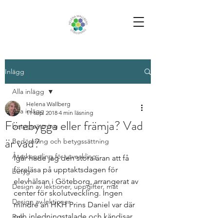
Inlägg
Alla inlägg
Helena Wallberg
Alla inlägg
11 sep. 2018
4 min läsning
Förebygga eller främja? Vad
betygssättning
är vad?
Bedömning och betygssättning
Återkoppling för utveckling
Igår hade jag den stora äran att få 
föreläsa på upptaktsdagen för 
betyg
elevhälsan i Göteborg, arrangerat av 
Design av lektioner, uppgifter, mat
center för skolutveckling. Ingen 
Design av lektioner
mindre än HKH Prins Daniel var där 
och inledningstalade och kändisar 
Bok