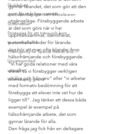
Skoldebatt
gynnar lärandet, det som gör att den 
som lär mår bra oavsett 
specialpedagogen och försteläraren
utgångsläge. Förebyggande arbete 
Stödinsatser
är det som görs när vi har 
Strategier för att träna och kom...
uppmärksammat, identifierat, 
teori och praktik
potentiella hinder för lärande. 
Jag hör att man ofta blandar ihop 
The Agency for Special Needs and...
hälsofrämjande och förebyggande. 
Uncategorized
“Vi har goda relationer med våra 
uppgifter
elever så vi förebygger verkligen 
ohälsa och frånvaro” eller “vi arbetar 
Vetenskaplig grund
med formativ bedömning för att 
förebygga att elever inte vet hur de 
ligger till”. Jag tänker att dessa båda 
exempel är exempel på 
hälsofrämjande arbete, det som 
gynnar lärande för alla. 
Den fråga jag fick från en deltagare 