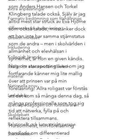
som Anders Hansen och Torkel 
extra anpassningar
Klingberg talade också. Själv är jag 
Formativ bedömning som förhållnings
alltid mest star struck av Eva Hjörne 
differentierad undervisning
som också talade, misstänker dock 
att hon inte har samma stjärnstatus 
Growth mindset
som de andra – men i skolvärlden i 
Inkludering
allmänhet och elevhälsan i 
Kollegialt lärande
synnerhet, är hon en given kändis. 
Nog om star spotting även om jag 
Istället för elevärenden till elevh
fortfarande känner mig lite mallig 
material
över att prinsen var på min 
Nationella prov
föreläsning! Allra roligast var förstås 
Ledarskap
att det kom så många denna dag, så 
många professionella som tog sig 
specialpedagogen och försteläraren
tid att nätverka, fylla på och 
Skoldebatt
reflektera tillsammans.
Relationellt och kategoriskt perspe
Hursomhelst, min föreläsning 
handlade om differentierad 
Stödinsatser