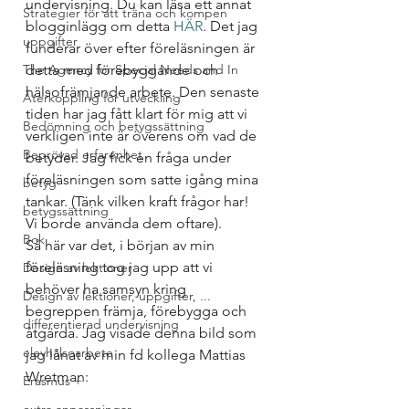
undervisning. Du kan läsa ett annat 
Strategier för att träna och kompen
blogginlägg om detta 
HÄR
. Det jag 
uppgifter
funderar över efter föreläsningen är 
The Agency for Special Needs and In
detta med förebyggande och 
hälsofrämjande arbete. Den senaste 
Återkoppling för utveckling
tiden har jag fått klart för mig att vi 
Bedömning och betygssättning
verkligen inte är överens om vad de 
Beprövad erfarenhet
betyder. Jag fick en fråga under 
föreläsningen som satte igång mina 
betyg
tankar. (Tänk vilken kraft frågor har! 
betygssättning
Vi borde använda dem oftare). 
Bok
Så här var det, i början av min 
föreläsning tog jag upp att vi 
Design av lektioner
behöver ha samsyn kring 
Design av lektioner, uppgifter, ...
begreppen främja, förebygga och 
differentierad undervisning
åtgärda. Jag visade denna bild som 
elevhälsoarbete
jag lånat av min fd kollega Mattias 
Wretman: 
Erasmus +