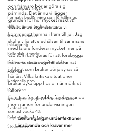
och frånvaro börjar göra sig 
extra anpassningar
påminda. Det är nu vi lägger 
Formativ bedömning som förhållnings
grunden för hur mycket reaktivt, 
differentierad undervisning
tidsödande åtgärdsarbete vi 
kommer att hamna i fram till jul. Jag 
Growth mindset
skulle vilja att elevhälsan tillsammans 
Inkludering
med lärare funderar mycket mer på 
Kollegialt lärande
vad som kan göras för att förebygga 
frånvaro, restuppgifter och annat 
Istället för elevärenden till elevh
jobbigt som brukar börja synas så 
material
här års. Vilka kritiska situationer 
Nationella prov
brukar dyka upp hos er när mörkret 
Ledarskap
faller?
Fem tips för att jobba förebyggande 
specialpedagogen och försteläraren
inom ramen för undervisningen 
Skoldebatt
senast vecka 42: 
Relationellt och kategoriskt perspe
Genomgångar under lektioner 
är sövande och kräver mer 
Stödinsatser