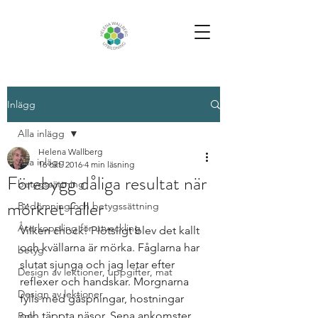
Inlägg
Alla inlägg
Helena Wallberg
Alla inlägg
16 okt. 2016
4 min läsning
Förebygg dåliga resultat när
betygssättning
mörkret faller
Bedömning och betygssättning
Återkoppling för utveckling
Vilken chock! Plötsligt blev det kallt 
och kvällarna är mörka. Fåglarna har 
betyg
slutat sjunga och jag letar efter 
Design av lektioner, uppgifter, mat
reflexer och handskar. Morgnarna 
Design av lektioner
fylls med gäspningar, hostningar 
och täppta näsor. Sena ankomster 
Bok