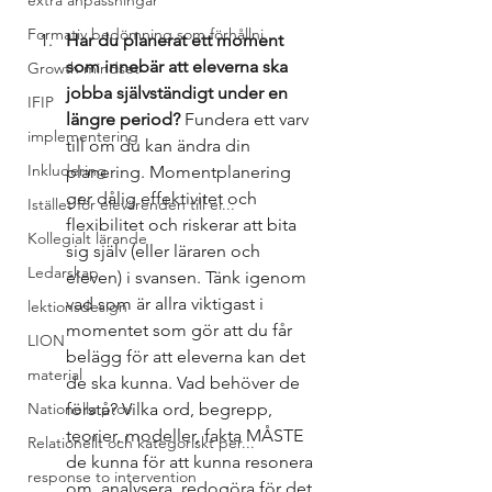
extra anpassningar
Formativ bedömning som förhållni...
Har du planerat ett moment 
som innebär att eleverna ska 
Growth mindset
jobba självständigt under en 
IFIP
längre period?
 Fundera ett varv 
implementering
till om du kan ändra din 
Inkludering
planering. Momentplanering 
ger dålig effektivitet och 
Istället för elevärenden till el...
flexibilitet och riskerar att bita 
Kollegialt lärande
sig själv (eller läraren och 
Ledarskap
eleven) i svansen. Tänk igenom 
vad som är allra viktigast i 
lektionsdesign
momentet som gör att du får 
LION
belägg för att eleverna kan det 
material
de ska kunna. Vad behöver de 
Nationella prov
förstå? Vilka ord, begrepp, 
teorier, modeller, fakta MÅSTE 
Relationellt och kategoriskt per...
de kunna för att kunna resonera 
response to intervention
om, analysera, redogöra för det 