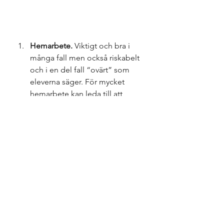
Hemarbete.
 Viktigt och bra i 
många fall men också riskabelt 
och i en del fall “ovärt” som 
eleverna säger. För mycket 
hemarbete kan leda till att 
elever tänker att de ändå kan 
göra det viktigaste jobbet 
hemma och då blir närvaro i 
skolan inte lika mycket värt. Det 
kan också leda till att elever 
tappar ännu mer energi så att 
de till slut inte orkar gå till 
skolan. Hemarbete som 
bedöms och kanske till och 
med får en bokstav som liknar 