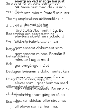
energi än vad många har just 
Strategier för att träna och kompen
nu.
 Varva prat med diskussion 
uppgifter
var femte minut. Prata 5 minuter 
The Agency for Special Needs and In
– be eleverna berätta för 
varandra vad de har 
Återkoppling för utveckling
förstått/lärt/kommit ihåg. Be 
Bedömning och betygssättning
eleverna skriva ner nyckelord 
Beprövad erfarenhet
eller nyckelmeningar i ett 
gemensamt dokument som 
betyg
gemensamt minne. Fortsätt 5 
betygssättning
minuter i taget med 
Bok
genomgången. Det 
gemensamma dokumentet kan 
Design av lektioner
tjäna som minne även för de 
Design av lektioner, uppgifter, ...
elever som ligger hemma med 
differentierad undervisning
feber eller minusork. Be en elev 
elevhälsoarbete
spela in genomgången så att 
den kan skickas eller streamas 
Erasmus +
till elever som är hemma. 