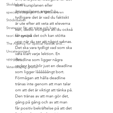
Skoldebatt
som kursplanen eller 
ämnesplanen anger? Ju 
specialpedagogen och försteläraren
tydligare det är vad du faktiskt 
Stödinsatser
är ute efter att veta att eleverna 
Strategier för att träna och kom...
kan, desto troligare att du också 
får syn på det och kan stötta 
teori och praktik
upp när du ser att något saknas. 
The Agency for Special Needs and...
Det ska vara tydligt vad som ska 
Uncategorized
vara klart varje lektion. En 
uppgifter
deadline som ligger några 
veckor bort blir just en deadline 
Vetenskaplig grund
som ligger låååååångt bort. 
Förmågan att hålla deadline 
tränas inte genom att man talar 
om att det är viktigt att tänka på. 
Den tränas av att man gör det, 
gång på gång och av att man 
får positiv bekräftelse på att det 