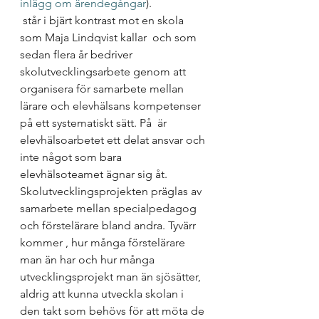
inlägg om ärendegångar
). 
 står i bjärt kontrast mot en skola 
som Maja Lindqvist kallar 
 och som 
sedan flera år bedriver 
skolutvecklingsarbete genom att 
organisera för samarbete mellan 
lärare och elevhälsans kompetenser 
på ett systematiskt sätt. På 
 är 
elevhälsoarbetet ett delat ansvar och 
inte något som bara 
elevhälsoteamet ägnar sig åt. 
Skolutvecklingsprojekten präglas av 
samarbete mellan specialpedagog 
och förstelärare bland andra. Tyvärr 
kommer 
, hur många förstelärare 
man än har och hur många 
utvecklingsprojekt man än sjösätter, 
aldrig att kunna utveckla skolan i 
den takt som behövs för att möta de 