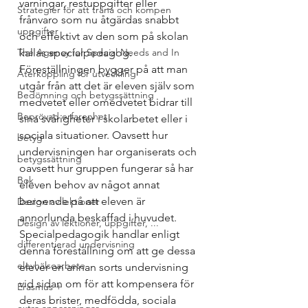
varningar, restuppgifter eller 
Strategier för att träna och kompen
frånvaro som nu åtgärdas snabbt 
uppgifter
och effektivt av den som på skolan 
The Agency for Special Needs and In
kallas specialpedagog. 
Föreställningen bygger på att man 
Återkoppling för utveckling
utgår från att det är eleven själv som 
Bedömning och betygssättning
medvetet eller omedvetet bidrar till 
Beprövad erfarenhet
sina svårigheter i skolarbetet eller i 
sociala situationer. Oavsett hur 
betyg
undervisningen har organiserats och 
betygssättning
oavsett hur gruppen fungerar så har 
Bok
eleven behov av något annat 
beroende på att eleven är 
Design av lektioner
annorlunda beskaffad i huvudet. 
Design av lektioner, uppgifter, ...
Specialpedagogik handlar enligt 
differentierad undervisning
denna föreställning om att ge dessa 
elevhälsoarbete
elever en annan sorts undervisning 
vid sidan om för att kompensera för 
Erasmus +
deras brister, medfödda, sociala 