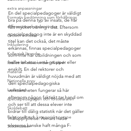
extra anpassningar
En del specialpedagoger är väldigt 
Formativ bedömning som förhållnings
bra på denna typ av insats, de har 
differentierad undervisning
fått mycket träning i det. Eftersom 
specialpedagog inte är en skyddad 
Growth mindset
titel kan det också, det måste 
Inkludering
erkännas, finnas specialpedagoger 
Kollegialt lärande
som inte har utbildningen och som 
hellre arbetar i små grupper eller 
Istället för elevärenden till elevh
enskilt. En del rektorer och 
material
huvudmän är väldigt nöjda med att 
Nationella prov
den specialpedagogiska 
Ledarskap
verksamheten fungerar så här 
eftersom någon faktiskt tar hand om 
specialpedagogen och försteläraren
och ser till att dessa elever inte 
Skoldebatt
bidrar till dålig statistik när det gäller 
Relationellt och kategoriskt perspe
måluppfyllelse. Annars hade 
eleverna kanske haft många F-
Stödinsatser