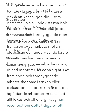
Skoldebatt
många elever som behöver hjälp? 
Känner du igen dig? Då kommer du 
specialpedagogen och försteläraren
också att känna igen dig i 
 som 
Stödinsatser
gestaltas i Maja Lindqvists nya bok 
. 
Strategier för att träna och kom...
På 
 tänker man 
 att man ska jobba 
främjande och förebyggande men 
teori och praktik
kraven på snabba åtgärder och 
The Agency for Special Needs and...
frånvaron av samarbete mellan 
Uncategorized
elevhälsan och undervisande lärare 
uppgifter
gör att man hamnar i generella 
lösningar som specialpedagogen, 
Vetenskaplig grund
ibland mentorer, får ägna sig åt. Det 
främjande och förebyggande 
arbetet sker bara i tanken eller i 
diskussionen. I praktiken är det det 
åtgärdande arbetet som tar all tid, 
allt fokus och all energi. (
Jag har 
resonerat om detta tidigare i ett 