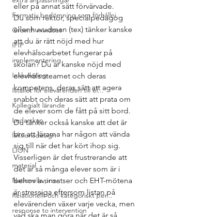
extra anpassningar
eller på annat sätt förvärvade. 
Formativ bedömning som förhållni...
Du som rektor, specialpedagog 
eller huvudman (tex) tänker kanske 
Growth mindset
att du är rätt nöjd med hur 
IFIP
elevhälsoarbetet fungerar på 
implementering
skolan? Du är kanske nöjd med 
Inkludering
elevhälsoteamet och deras 
kompetens, deras sätt att agera 
Istället för elevärenden till el...
snabbt och deras sätt att prata om 
Kollegialt lärande
de elever som de fått på sitt bord. 
Ledarskap
Du tänker också kanske att det är 
bra att lärarna har någon att vända 
lektionsdesign
sig till när det har kört ihop sig. 
LION
Visserligen är det frustrerande att 
material
det är så många elever som är i 
Nationella prov
behov av insatser och EHT-mötena 
är stressiga eftersom listan på 
Relationellt och kategoriskt per...
elevärenden växer varje vecka, men 
response to intervention
vad ska man göra när det är så 