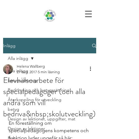
Inlägg
Alla inlägg
Helena Wallberg
Alla inlägg
27 aug. 2017
5 min läsning
Elevhälsoarbete för
betygssättning
specialpedagoger (och alla
Bedömning och betygssättning
andra som vill
Återkoppling för utveckling
betyg
bedriva&nbsp;skolutveckling)
Design av lektioner, uppgifter, mat
En föreställning om 
Design av lektioner
specialpedagogens kompetens och 
funktion lyder ungefär så här:
Bok