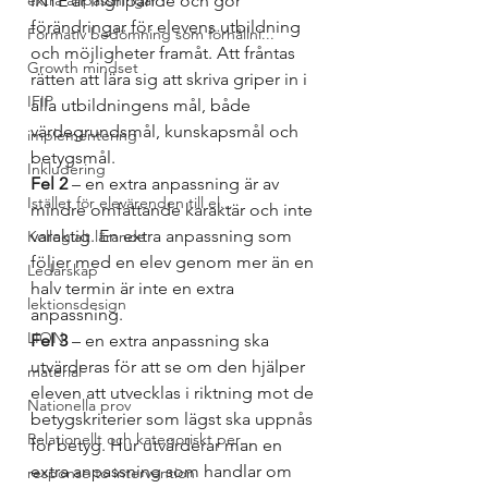
extra anpassningar
INTE är ingripande och gör 
förändringar för elevens utbildning 
Formativ bedömning som förhållni...
och möjligheter framåt. Att fråntas 
Growth mindset
rätten att lära sig att skriva griper in i 
IFIP
alla utbildningens mål, både 
värdegrundsmål, kunskapsmål och 
implementering
betygsmål. 
Inkludering
Fel 2 
– en extra anpassning är av 
Istället för elevärenden till el...
mindre omfattande karaktär och inte 
varaktig. En extra anpassning som 
Kollegialt lärande
följer med en elev genom mer än en 
Ledarskap
halv termin är inte en extra 
lektionsdesign
anpassning. 
LION
Fel 3
 – en extra anpassning ska 
utvärderas för att se om den hjälper 
material
eleven att utvecklas i riktning mot de 
Nationella prov
betygskriterier som lägst ska uppnås 
Relationellt och kategoriskt per...
för betyg. Hur utvärderar man en 
extra anpassning som handlar om 
response to intervention