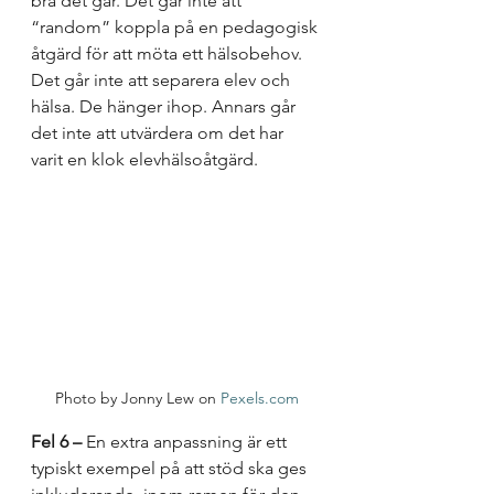
bra det går. Det går inte att 
“random” koppla på en pedagogisk 
åtgärd för att möta ett hälsobehov. 
Det går inte att separera elev och 
hälsa. De hänger ihop. Annars går 
det inte att utvärdera om det har 
varit en klok elevhälsoåtgärd. 
Photo by Jonny Lew on 
Pexels.com
Fel 6 –
 En extra anpassning är ett 
typiskt exempel på att stöd ska ges 