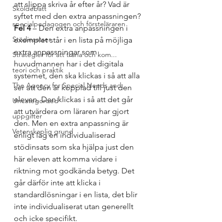
att slippa skriva år efter år? Vad är 
Skoldebatt
syftet med den extra anpassningen? 
specialpedagogen och försteläraren
Fel 4
 – Den extra anpassningen i 
Stödinsatser
exemplet står i en lista på möjliga 
extra anpassningar som 
Strategier för att träna och kom...
huvudmannen har i det digitala 
teori och praktik
systemet, den ska klickas i så att alla 
The Agency for Special Needs and...
ser att den är kopplad till just den 
eleven. Den klickas i så att det går 
Uncategorized
att utvärdera om läraren har gjort 
uppgifter
den. Men en extra anpassning är 
Vetenskaplig grund
enligt lag en individualiserad 
stödinsats som ska hjälpa just den 
här eleven att komma vidare i 
riktning mot godkända betyg. Det 
går därför inte att klicka i 
standardlösningar i en lista, det blir 
inte individualiserat utan generellt 
och icke specifikt. 