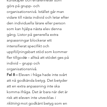
kunskaper och erfarenheter som 
görs på grupp- och 
organisationsnivå. Istället går man 
vidare till nästa individ och letar efter 
den individuella lärare eller person 
som kan hjälpa nästa elev denna 
gång. Listor på generella extra 
anpassningar blockerar ett 
intensifierat specifikt och 
uppföljningsbart stöd som kommer 
fler tillgod
o 
– alltså att stödet ges på 
individ – grupp och 
organisationsnivå. 
Fel 8 –
 Eleven i fråga hade inte svårt 
att nå godkända betyg. Det betyder 
att en extra anpassning inte ska 
komma ifråga. Det är bara när det är 
risk att eleven inte utvecklas 
i 
riktning
 mot godkänt betyg som en 