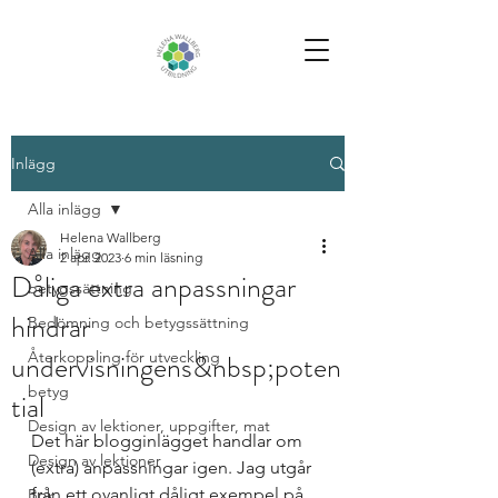
Inlägg
Alla inlägg
Helena Wallberg
Alla inlägg
2 apr. 2023
6 min läsning
Dåliga extra anpassningar
betygssättning
hindrar
Bedömning och betygssättning
undervisningens&nbsp;poten
Återkoppling för utveckling
betyg
tial
Design av lektioner, uppgifter, mat
Det här blogginlägget handlar om 
Design av lektioner
(extra) anpassningar igen. Jag utgår 
från ett ovanligt dåligt exempel på 
Bok