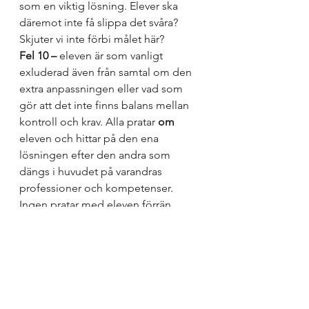
som en viktig lösning. Elever ska 
däremot inte få slippa det svåra? 
Skjuter vi inte förbi målet här? 
Fel 10 –
 eleven är som vanligt 
exluderad även från samtal om den 
extra anpassningen eller vad som 
gör att det inte finns balans mellan 
kontroll och krav. Alla pratar 
om
eleven och hittar på den ena 
lösningen efter den andra som 
dängs i huvudet på varandras 
professioner och kompetenser. 
Ingen pratar med eleven förrän 
lugnet lagt sig och den extra 
anpassningen är iklickad och läraren 
gör som hen vill ändå. Det här är 
definitionen på lågpresterande 
team enligt forskning om 
kunskapsintergration *. 