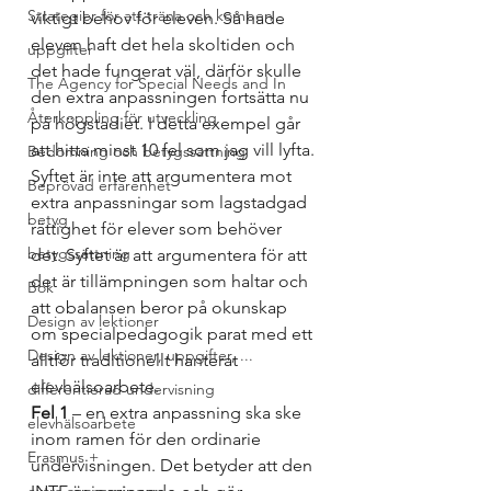
Strategier för att träna och kompen
viktigt behov för eleven. Så hade 
eleven haft det hela skoltiden och 
uppgifter
det hade fungerat väl, därför skulle 
The Agency for Special Needs and In
den extra anpassningen fortsätta nu 
Återkoppling för utveckling
på högstadiet. I detta exempel går 
att hitta minst 10 fel som jag vill lyfta. 
Bedömning och betygssättning
Syftet är inte att argumentera mot 
Beprövad erfarenhet
extra anpassningar som lagstadgad 
betyg
rättighet för elever som behöver 
betygssättning
det. Syftet är att argumentera för att 
det är tillämpningen som haltar och 
Bok
att obalansen beror på okunskap 
Design av lektioner
om specialpedagogik parat med ett 
Design av lektioner, uppgifter, ...
alltför traditionellt hanterat 
elevhälsoarbete. 
differentierad undervisning
Fel 1 
– en extra anpassning ska ske 
elevhälsoarbete
inom ramen för den ordinarie 
Erasmus +
undervisningen. Det betyder att den 