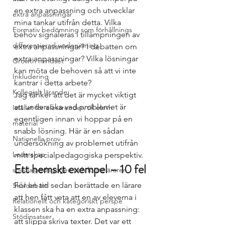
en extra anpassning och utvecklar 
extra anpassningar
mina tankar utifrån detta. Vilka 
Formativ bedömning som förhållnings
behov signaleras i tillämpningen av 
differentierad undervisning
extra anpassningar? I debatten om 
extra anpassningar? Vilka lösningar 
Growth mindset
kan möta de behoven så att vi inte 
Inkludering
kantrar i detta arbete? 
Kollegialt lärande
Jag tänker att det är mycket viktigt 
att undersöka vad problemet är 
Istället för elevärenden till elevh
egentligen innan vi hoppar på en 
material
snabb lösning. Här är en sådan 
Nationella prov
undersökning av problemet utifrån 
Ledarskap
mitt specialpedagogiska perspektiv. 
Ett hemskt exempel – 10 fel
specialpedagogen och försteläraren
För en tid sedan berättade en lärare 
Skoldebatt
att hen fått veta att en av eleverna i 
Relationellt och kategoriskt perspe
klassen ska ha en extra anpassning: 
Stödinsatser
att slippa skriva texter. Det var ett 