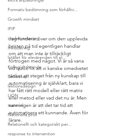
extra anpassningar
Formativ bedömning som förhållni...
Growth mindset
IFIP
implementering
Jag funderar över om den upplevda 
bristen på tid egentligen handlar 
Inkludering
om att man inte är tillräckligt 
Istället för elevärenden till el...
förtrogen med något. Vi är så vana 
Kollegialt lärande
vid quick fix att vi kanske omedvetet 
tänker att steget från ny kunskap till 
Ledarskap
automatisering är självklart, bara vi 
lektionsdesign
har fått rätt modell eller rätt matris 
LION
eller metod eller vad det nu är. Men 
material
sanningen är att det tar tid att 
automatisera ett kunnande. Även för 
Nationella prov
lärare.
Relationellt och kategoriskt per...
response to intervention