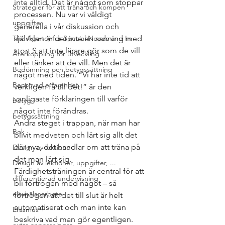
inte alltid. Det är något som stoppar 
Strategier för att träna och kompen
processen. Nu var vi väldigt 
uppgifter
generella i vår diskussion och 
The Agency for Special Needs and In
självklart är det inte en sanning med 
stort S att inte lärare gör som de vill 
Återkoppling för utveckling
eller tänker att de vill. Men det är 
Bedömning och betygssättning
något med tiden. “Vi har inte tid att 
Beprövad erfarenhet
verkligen få till det!” är den 
vanligaste förklaringen till varför 
betyg
något inte förändras. 
betygssättning
Andra steget i trappan, när man har 
Bok
blivit medveten och lärt sig allt det 
där nya, det handlar om att träna på 
Design av lektioner
det man lärt sig. 
Design av lektioner, uppgifter, ...
Färdighetsträningen är central för att 
differentierad undervisning
bli förtrogen med något – så 
elevhälsoarbete
förtrogen att det till slut är helt 
automatiserat och man inte kan 
Erasmus +
beskriva vad man gör egentligen.