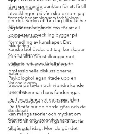
den springande punkten för att få till 
extra anpassningar
utvecklingen på våra skolor som jag 
Formativ bedömning som förhållnings
ser det. Sedan ett bra tag tillbaka har 
differentierad undervisning
jag känt en stigande oro för att all 
kompetensutveckling bygger på 
Growth mindset
förmedling av kunskaper. Det 
Inkludering
kanske behövdes ett tag, kunskaper 
Kollegialt lärande
som ställde föreställningar mot 
väggen och som fick igång de 
Istället för elevärenden till elevh
professionella diskussionerna.
material
Psykologkollegan ritade upp en 
Nationella prov
trappa på tavlan och vi andra kunde 
Ledarskap
bara instämma i hans funderingar. 
De flesta lärare vet en massa idag. 
specialpedagogen och försteläraren
De förstår hur de borde göra och de 
Skoldebatt
kan många teorier och mycket om 
Relationellt och kategoriskt perspe
den forskning som vi ganska lätt får 
tillgång till idag. Men de gör det 
Stödinsatser