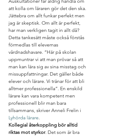
Auskultationer får aldrig handla om 
att kolla om läraren gör det den ska. 
Jättebra om allt funkar perfekt men 
jag är skeptisk. Om allt är perfekt, 
har man verkligen tagit in allt då? 
Detta tankesätt måste också förstås 
förmedlas till elevernas 
vårdnadshavare. “Här på skolan 
uppmuntrar vi att man prövar så att 
man kan lära sig av sina misstag och 
missuppfattningar. Det gäller både 
elever och lärare. Vi tränar för att bli 
alltmer professionella”. En enskild 
lärare kan vara kompetent men 
professionell blir man bara 
tillsammans, skriver Anneli Frelin i
Lyhörda lärare
. 
Kollegial återkoppling bör alltid 
riktas mot styrkor
. Det som är bra 