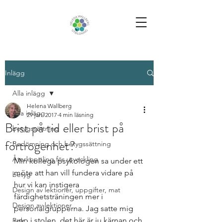
Inlägg
Alla inlägg
Helena Wallberg
Alla inlägg
29 jan. 2017
4 min läsning
Brist på tid eller brist på
betygssättning
förtrogenhet?
Bedömning och betygssättning
Återkoppling för utveckling
Min kollega psykologen sa under ett 
möte att han vill fundera vidare på 
betyg
hur vi kan instigera 
Design av lektioner, uppgifter, mat
färdighetsträningen mer i 
Design av lektioner
personalgrupperna. Jag satte mig 
upp i stolen, det här är ju kärnan och 
Bok