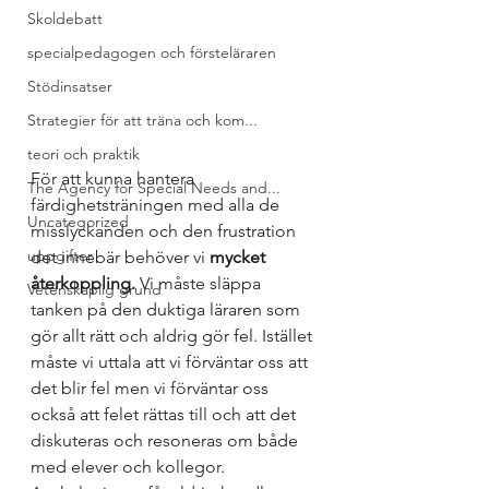
Skoldebatt
specialpedagogen och försteläraren
Stödinsatser
Strategier för att träna och kom...
teori och praktik
För att kunna hantera 
The Agency for Special Needs and...
färdighetsträningen med alla de 
Uncategorized
misslyckanden och den frustration 
uppgifter
det innebär behöver vi 
mycket 
återkoppling.
 Vi måste släppa 
Vetenskaplig grund
tanken på den duktiga läraren som 
gör allt rätt och aldrig gör fel. Istället 
måste vi uttala att vi förväntar oss att 
det blir fel men vi förväntar oss 
också att felet rättas till och att det 
diskuteras och resoneras om både 
med elever och kollegor. 