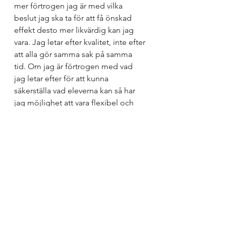
mer förtrogen jag är med vilka 
beslut jag ska ta för att få önskad 
effekt desto mer likvärdig kan jag 
vara. Jag letar efter kvalitet, inte efter 
att alla gör samma sak på samma 
tid. Om jag är förtrogen med vad 
jag letar efter för att kunna 
säkerställa vad eleverna kan så har 
jag möjlighet att vara flexibel och 
öppen med mina uppgifter. 
Omvänt, ju mer styrd jag känner mig 
av alla tankar på att göra rätt och lära 
mig alltmer utan att träna på det, 
desto snävare kommer jag att vara i 
mina upplägg för att få eleverna mot 
målen. Låt oss prata mer om vad vi 
tränar på i våra respektive funktioner 
på skolan!
Vad tränar du på? Jaha, vilken effekt 