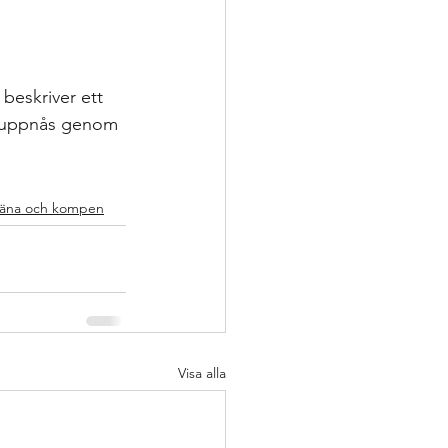
ering
p
beskriver ett 
an uppnås genom 
nsatser
 träna och kompen
oppling för utveckling
Visa alla