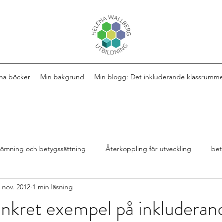
na böcker
Min bakgrund
Min blogg: Det inkluderande klassrumm
ömning och betygssättning
Återkoppling för utveckling
be
 nov. 2012
1 min läsning
Design av lektioner
Bok
extra anpassningar
nkret exempel på inkluderan