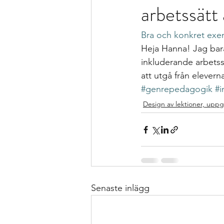
arbetssät
Formativ bedömning som förhållnin
Bra och konkret exe
Kollegialt lärande
Istället för 
Heja Hanna! Jag bara
inkluderande arbetss
att utgå från elever
specialpedagogen och förstelärare
#genrepedagogik
#i
Design av lektioner, uppgi
Strategier för att träna och kompen
Bedömning och betygssättning
Senaste inlägg