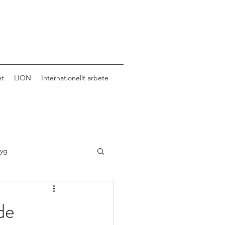
et
LION
Internationellt arbete
tyg
de