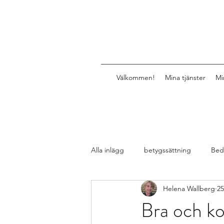
Välkommen!
Mina tjänster
Mi
Alla inlägg
betygssättning
Bed
Helena Wallberg
25
Design av lektioner, uppgifter, mat
Bra och ko