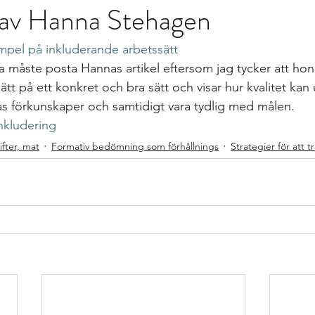
t av Hanna Stehagen
gs
differentierad undervisning
Growth mindset
Inklud
mpel på inkluderande arbetssätt
elevärenden till elevh
material
Nationella prov
Ledarska
 måste posta Hannas artikel eftersom jag tycker att hon 
ätt på ett konkret och bra sätt och visar hur kvalitet k
nas förkunskaper och samtidigt vara tydlig med målen.
n
Skoldebatt
Relationellt och kategoriskt perspe
Stödi
nkludering
fter, mat
Formativ bedömning som förhållnings
Strategier för att
uppgifter
The Agency for Special Needs and In
Återk
Beprövad erfarenhet
betyg
betygssättning
Bok