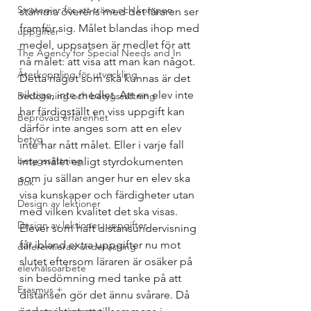
Strategier för att träna och kompen
stämma överens med det läraren ser 
framför sig. Målet blandas ihop med 
uppgifter
medel, uppsatsen är medlet för att 
The Agency for Special Needs and In
nå målet: att visa att man kan något. 
Återkoppling för utveckling
Detta något som ska kunnas är det 
viktiga, inte medlet. Att en elev inte 
Bedömning och betygssättning
har färdigställt en viss uppgift kan 
Beprövad erfarenhet
därför inte anges som att en elev 
betyg
inte har nått målet. Eller i varje fall 
betygssättning
inte målet enligt styrdokumenten 
som ju sällan anger hur en elev ska 
Bok
visa kunskaper och färdigheter utan 
Design av lektioner
med vilken kvalitet det ska visas. 
Design av lektioner, uppgifter, ...
Elever som haft distansundervisning 
får ibland extra uppgifter nu mot 
differentierad undervisning
slutet eftersom läraren är osäker på 
elevhälsoarbete
sin bedömning med tanke på att 
Erasmus +
distansen gör det ännu svårare. Då 