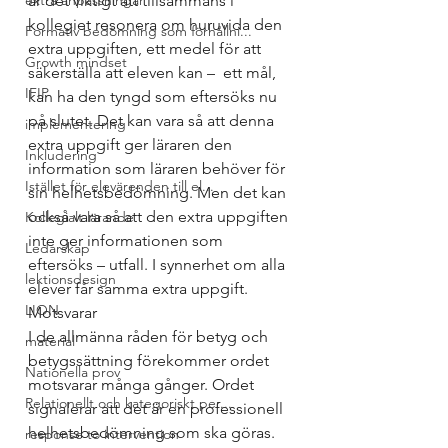
extra anpassningar
är det viktigt att tillsammans i 
kollegiet resonera om huruvida den 
Formativ bedömning som förhållni...
extra uppgiften, ett medel för att 
Growth mindset
säkerställa att eleven kan –  ett mål, 
IFIP
kan ha den tyngd som eftersöks nu 
på slutet. Det kan vara så att denna 
implementering
extra uppgift ger läraren den 
Inkludering
information som läraren behöver för 
Istället för elevärenden till el...
sin helhetsbedömning. Men det kan 
också vara så att den extra uppgiften 
Kollegialt lärande
inte ger informationen som 
Ledarskap
eftersöks – utfall. I synnerhet om alla 
lektionsdesign
elever får samma extra uppgift. 
LION
Motsvarar
I de allmänna råden för betyg och 
material
betygssättning förekommer ordet 
Nationella prov
motsvarar många gånger. Ordet 
Relationellt och kategoriskt per...
signalerar att det är en professionell 
helhetsbedömning som ska göras. 
response to intervention