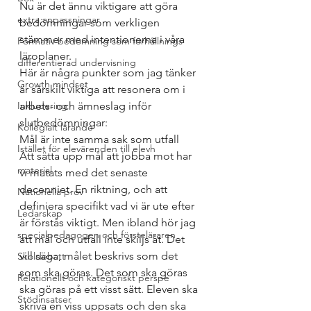
Nu är det ännu viktigare att göra 
extra anpassningar
bedömningar som verkligen 
stämmer med intentionerna i våra 
Formativ bedömning som förhållnings
läroplaner. 
differentierad undervisning
Här är några punkter som jag tänker 
Growth mindset
är särskilt viktiga att resonera om i 
Inkludering
arbets- och ämneslag inför 
slutbedömningar: 
Kollegialt lärande
Mål är inte samma sak som utfall
Istället för elevärenden till elevh
Att sätta upp mål att jobba mot har 
material
vi matats med det senaste 
decenniet. En riktning, och att 
Nationella prov
definiera specifikt vad vi är ute efter 
Ledarskap
är förstås viktigt. Men ibland hör jag 
specialpedagogen och försteläraren
att mål och utfall inte skiljs åt. Det 
vill säga, målet beskrivs som det 
Skoldebatt
som ska göras. Det som ska göras 
Relationellt och kategoriskt perspe
ska göras på ett visst sätt. Eleven ska 
Stödinsatser
skriva en viss uppsats och den ska 