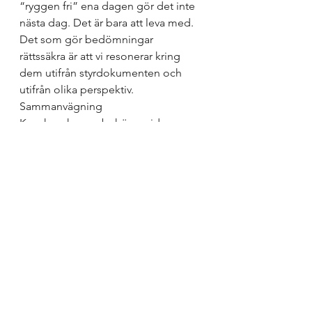
“ryggen fri” ena dagen gör det inte 
nästa dag. Det är bara att leva med. 
Det som gör bedömningar 
rättssäkra är att vi resonerar kring 
dem utifrån styrdokumenten och 
utifrån olika perspektiv. 
Sammanvägning
Kunskapskraven behöver vid 
betygssättningen läsas och tolkas i 
relation till syftet, det centrala 
innehållet och den undervisning 
som har bedrivits enligt de allmänna 
råden. Den undervisning som 
bedrivits de senaste månaderna 
måste tas i beaktande när 
sammanvägning görs. Det är inte 
som vanligt. Det betyder inte att 
man ska vara “snäll”. Det betyder att 
den slutliga bedömningen måste ta 