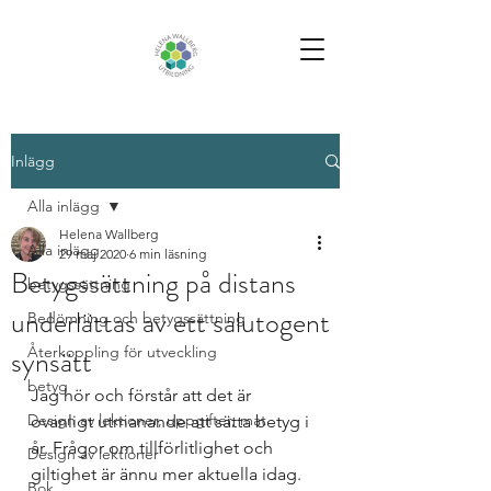
Inlägg
Alla inlägg
Helena Wallberg
Alla inlägg
29 maj 2020
6 min läsning
Betygssättning på distans
betygssättning
underlättas av ett salutogent
Bedömning och betygssättning
synsätt
Återkoppling för utveckling
betyg
Jag hör och förstår att det är 
Design av lektioner, uppgifter, mat
ovanligt utmanande att sätta betyg i 
år. Frågor om tillförlitlighet och 
Design av lektioner
giltighet är ännu mer aktuella idag. 
Bok