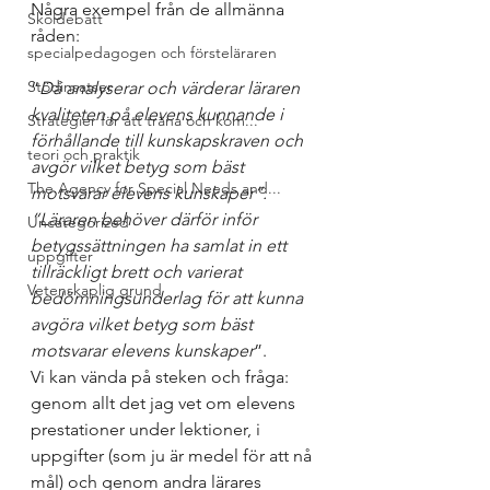
Några exempel från de allmänna 
Skoldebatt
råden: 
specialpedagogen och försteläraren
Stödinsatser
“
Då analyserar och värderar läraren 
kvaliteten på elevens kunnande i 
Strategier för att träna och kom...
förhållande till kunskapskraven och 
teori och praktik
avgör vilket betyg som bäst 
The Agency for Special Needs and...
motsvarar elevens kunskaper”. 
“Läraren behöver därför inför 
Uncategorized
betygssättningen ha samlat in ett 
uppgifter
tillräckligt brett och varierat 
Vetenskaplig grund
bedömningsunderlag för att kunna 
avgöra vilket betyg som bäst 
motsvarar elevens kunskaper
”.
Vi kan vända på steken och fråga: 
genom allt det jag vet om elevens 
prestationer under lektioner, i 
uppgifter (som ju är medel för att nå 
mål) och genom andra lärares 