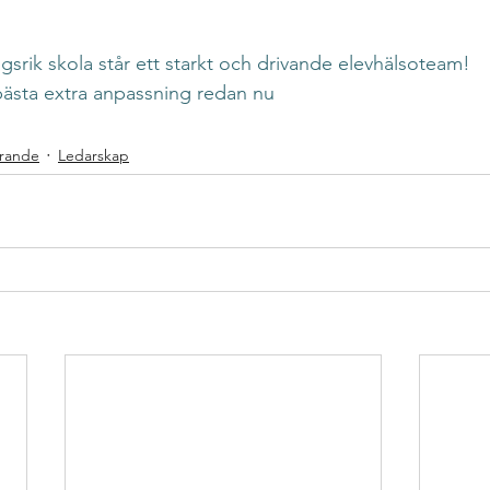
srik skola står ett starkt och drivande elevhälsoteam!
bästa extra anpassning redan nu
ärande
Ledarskap