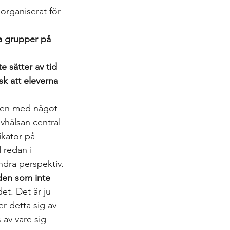
organiserat för 
ka grupper på 
e sätter av tid 
isk att eleverna 
ogen med något 
evhälsan central 
ikator på 
 redan i 
ndra perspektiv.
den som inte 
det. Det är ju 
r detta sig av 
 av vare sig 