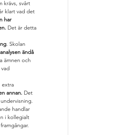
m krävs, svårt 
r klart vad det 
n har 
en.
 Det är detta 
ing
. Skolan 
 analysen ändå 
issa ämnen och 
 vad 
 extra 
 en annan.
 Det 
undervisning. 
rande handlar 
i kollegialt 
 framgångar. 