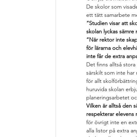
De skolor som visade
ett tätt samarbete me
“Studien visar att sk
skolan lyckas sämre 
“När rektor inte skap
för lärarna och elevhä
inte får de extra an
Det finns alltså sto
särskilt som inte har
för allt skolförbättr
huruvida skolan erbj
planeringsarbetet oc
Vilken är alltså den
respekterar elevens rä
för övrigt inte en e
alla listor på extra 