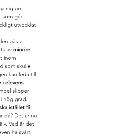
ga sig om 
t, som går 
kligt utvecklat 
den bästa 
ts av 
mindre 
st inom 
ad som skulle 
n kan leda till 
 i elevens 
mpel slipper 
 i hög grad. 
ka istället få 
r då? Det är nu 
lv. Vad är det 
even ha svårt 