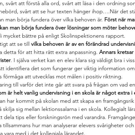
, svårt att förstå alla ord, svårt att läsa i den ordning so
nebörd, svårt att se hur texten hänger ihop….När det stå
an man börja fundera över vilka behoven är. 
Först när ma
n kan man börja fundera över lösningar som möter behov
li mycket bättre på enligt Skolinspektionens rapport.
gt att se till 
vilka behoven är av en förändrad undervisn
a detta för att hitta rätt extra anpassning. 
Annars kretsar
ister
. I själva verket kan en elev klara sig väldigt bra i v
tt identifiera det som fungerar ger viktig information om
 förmåga att utvecklas mot målen i positiv riktning.
aring till varför det inte går att svara på frågan om vad en
m är helt vanlig undervisning i en skola är något extra i
an har kommit på skolan med att skapa en framgångsrik 
 skilja sig mellan lektionssalarna i en skola. Kollegialt lä
 dela tips eller forskningsrön med varandra. Framgången 
ära tillsammans hur man analyserar elevers svårigheter och
a vara med i det kollegiala lärandet.