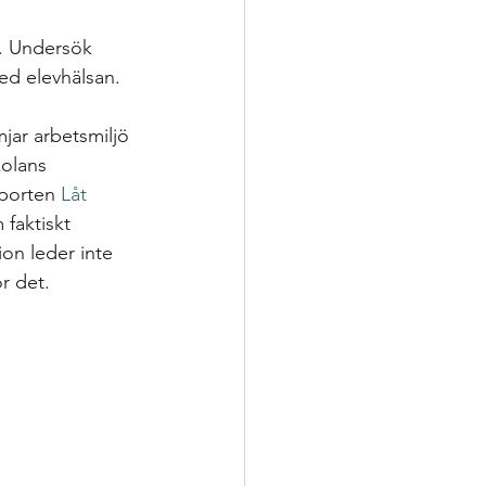
g. Undersök 
ed elevhälsan. 
jar arbetsmiljö 
kolans 
pporten 
Låt 
 faktiskt 
ion leder inte 
r det.