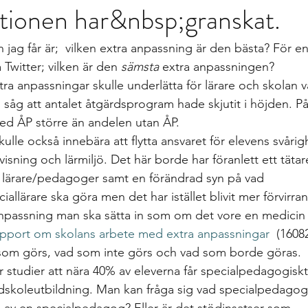
tionen har&nbsp;granskat.
gs
differentierad undervisning
Growth mindset
Inklud
 jag får är;  vilken extra anpassning är den bästa? För en
elevärenden till elevh
material
Nationella prov
Ledarska
 Twitter; vilken är den 
sämsta
 extra anpassningen?
a anpassningar skulle underlätta för lärare och skolan v
åg att antalet åtgärdsprogram hade skjutit i höjden. På 
n
Skoldebatt
Relationellt och kategoriskt perspe
Stödi
ed ÅP större än andelen utan ÅP. 
ulle också innebära att flytta ansvaret för elevens svårig
ervisning och lärmiljö. Det här borde har föranlett ett tät
uppgifter
The Agency for Special Needs and In
Återk
 lärare/pedagoger samt en förändrad syn på vad 
llärare ska göra men det har istället blivit mer förvirran
 anpassning man ska sätta in som om det vore en medicin
Beprövad erfarenhet
betyg
betygssättning
Bok
apport om skolans arbete med extra anpassningar 
 (1608
som görs, vad som inte görs och vad som borde göras.
ar studier att nära 40% av eleverna får specialpedagogisk
skoleutbildning. Man kan fråga sig vad specialpedagogi