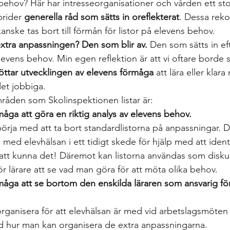
 behov? Här har intresseorganisationer och vården ett sto
rider 
generella råd som sätts in oreflekterat
. Dessa rek
nske tas bort till förmån för listor på elevens behov.
extra anpassningen? Den som blir av.
 Den som sätts in ef
levens behov. Min egen reflektion är att vi oftare borde s
öttar utvecklingen av elevens förmåga
 att lära eller klara
det jobbiga.
råden som Skolinspektionen listar är:
måga att göra en riktig analys av elevens behov.
 med elevhälsan i ett tidigt skede för hjälp med att ident
b att kunna det! Däremot kan listorna användas som disk
r lärare att se vad man göra för att möta olika behov. 
måga att se bortom den enskilda läraren som ansvarig för
ed hur man kan organisera de extra anpassningarna. 