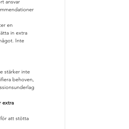
rt ansvar 
ommendationer 
ter en 
ätta in extra 
 något. Inte 
ifiera behoven, 
ussionsunderlag 
 extra 