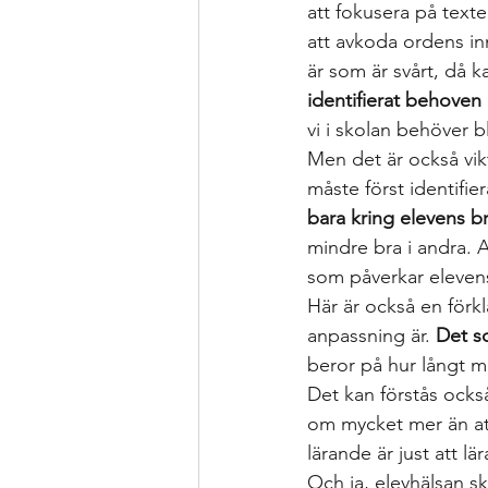
att fokusera på texten
att avkoda ordens in
är som är svårt, då k
identifierat behove
vi i skolan behöver b
Men det är också vikti
måste först identifier
bara kring elevens br
mindre bra i andra. A
som påverkar elevens
Här är också en förkl
anpassning är. 
Det so
beror på hur långt m
Det kan förstås också
om mycket mer än att
lärande är just att l
Och ja, elevhälsan sk