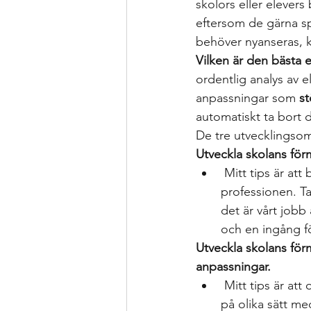
skolors eller elevers
eftersom de gärna sp
behöver nyanseras, ka
Vilken är den bästa 
ordentlig analys av e
anpassningar som 
st
automatiskt ta bort 
De tre utvecklingsom
Utveckla skolans för
 Mitt tips är att börja med att ta bort standardlistorna på anpassningar. De stärker inte 
professionen. Ta
det är vårt job
och en ingång fö
Utveckla skolans för
anpassningar.
 Mitt tips är att organisera för att elevhälsan är med vid arbetslagsmöten för att stötta 
på olika sätt m