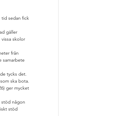
ering
 tid sedan fick 
p
ad gäller 
vissa skolor 
nsatser
heter från 
are samarbete 
oppling för utveckling
de tycks det. 
 som ska bota.
26) ger mycket 
t stöd någon 
skt stöd 