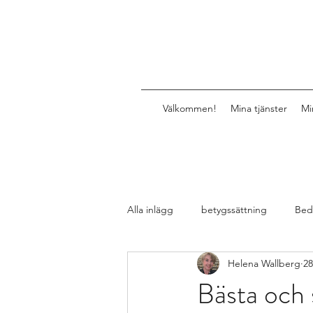
Välkommen!
Mina tjänster
Mi
Alla inlägg
betygssättning
Bed
Helena Wallberg
28
Design av lektioner, uppgifter, mat
Bästa och 