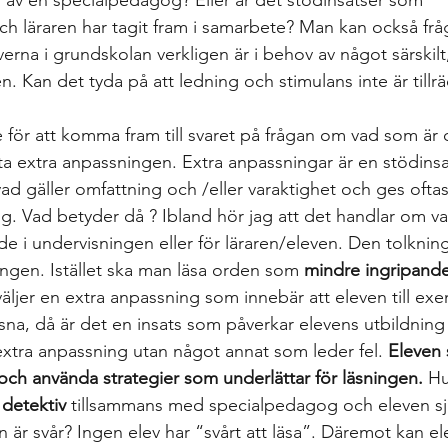
d av en specialpedagog? Eller är det stödinsatser som 
 läraren har tagit fram i samarbete? Man kan också frå
verna i grundskolan verkligen är i behov av något särskil
. Kan det tyda på att ledning och stimulans inte är tillräc
e för att komma fram till svaret på frågan om vad som är 
a extra anpassningen. Extra anpassningar är en stödinsa
vad gäller omfattning och /eller varaktighet och ges ofta
ng. Vad betyder då 
? Ibland hör jag att det handlar om v
e i undervisningen eller för läraren/eleven. Den tolkninge
gen. Istället ska man läsa orden som 
mindre ingripande
ljer en extra anpassning som innebär att eleven till exe
lyssna, då är det en insats som påverkar elevens utbildning
 extra anpassning utan något annat som leder fel. 
Eleven s
a och använda strategier som underlättar för läsningen.
 Hu
 detektiv
 tillsammans med specialpedagog och eleven sjä
 är svår? Ingen elev har “svårt att läsa”. Däremot kan el