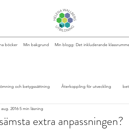
na böcker
Min bakgrund
Min blogg: Det inkluderande klassrumm
ömning och betygssättning
Återkoppling för utveckling
be
 aug. 2016
5 min läsning
Design av lektioner
Bok
extra anpassningar
sämsta extra anpassningen?