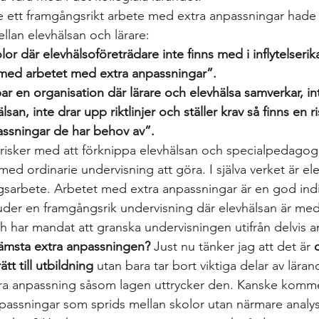
 ett framgångsrikt arbete med extra anpassningar hade 
llan elevhälsan och lärare:
olor där elevhälsoföreträdare inte finns med i inflytelseri
med arbetet med extra anpassningar”.  
ar en organisation där lärare och elevhälsa samverkar, int
lsan, inte drar upp riktlinjer och ställer krav så finns en r
passningar de har behov av”.
ra risker med att förknippa elevhälsan och specialpedag
 med ordinarie undervisning att göra. I själva verket är el
ingsarbete. Arbetet med extra anpassningar är en god ind
uder en framgångsrik undervisning där elevhälsan är med
h har mandat att granska undervisningen utifrån delvis a
 sämsta extra anpassningen?
 Just nu tänker jag att det är 
tt till utbildning
 utan bara tar bort viktiga delar av läran
xtra anpassning såsom lagen uttrycker den. Kanske komme
anpassningar som sprids mellan skolor utan närmare analys