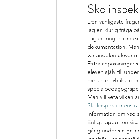
Skolinspek
Formativ bedömning som förhållnin
Den vanligaste frågan
Kollegialt lärande
Istället för 
jag en klurig fråga på
Lagändringen om extr
dokumentation. Man s
specialpedagogen och förstelärare
var andelen elever m
Extra anpassningar sk
eleven själv till und
Strategier för att träna och kompen
mellan elevhälsa och
specialpedagog/specia
Man vill veta vilken
Bedömning och betygssättning
Skolinspektionens r
information om vad 
Enligt rapporten vis
gång under sin grund