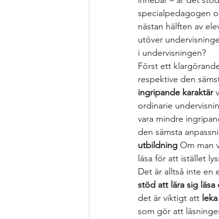
innebär – är det stö
specialpedagogen och
nästan hälften av ele
utöver undervisningen
i undervisningen?
Först ett klargörand
respektive den sämst
ingripande karaktär 
ordinarie undervisni
vara mindre ingripand
den sämsta anpassnin
utbildning
 Om man vä
läsa för att istället 
Det är alltså inte en
stöd att lära sig läs
det är viktigt att 
leka
som gör att läsningen