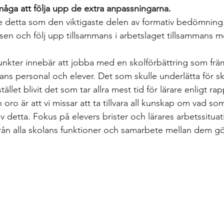
måga att följa upp de extra anpassningarna. 
 se detta som den viktigaste delen av formativ bedömnin
tsen och följ upp tillsammans i arbetslaget tillsammans m
unkter innebär att jobba med en skolförbättring som främ
ans personal och elever. Det som skulle underlätta för s
llet blivit det som tar allra mest tid för lärare enligt ra
n oro är att vi missar att ta tillvara all kunskap om vad som
av detta. Fokus på elevers brister och lärares arbetssituat
ån alla skolans funktioner och samarbete mellan dem gö