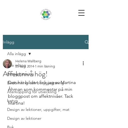
Inlägg
Alla inlägg
Helena Wallberg
Alla inlägg
25 aug. 2014
1 min läsning
Affektnivå hög!
betygssättning
Den här bilden fick jag av Martina 
Bedömning och betygssättning
Åhman som kommentar på min 
Återkoppling för utveckling
bloggpost om affektnivåer. Tack 
betyg
Martina!
Design av lektioner, uppgifter, mat
Design av lektioner
Bok