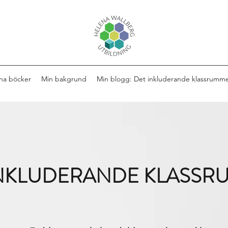
na böcker
Min bakgrund
Min blogg: Det inkluderande klassrumm
INKLUDERANDE KLASSR