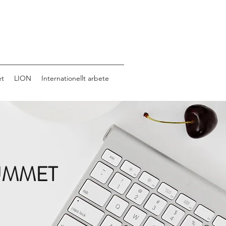
et
LION
Internationellt arbete
UMMET