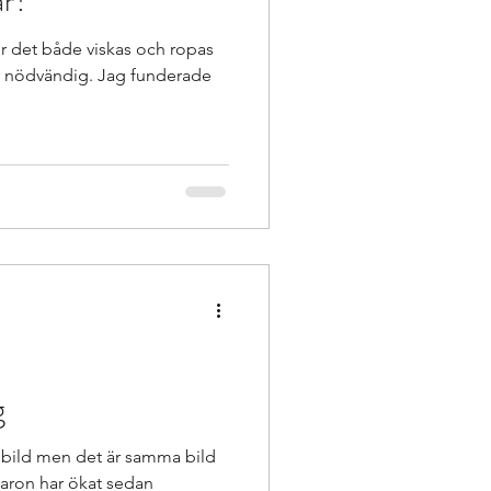
ar?
r det både viskas och ropas
r nödvändig. Jag funderade
g
 bild men det är samma bild
aron har ökat sedan