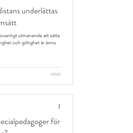
istans underlättas
ynsätt
r ovanligt utmanande att sätta
tlighet och giltighet är ännu
pecialpedagoger för