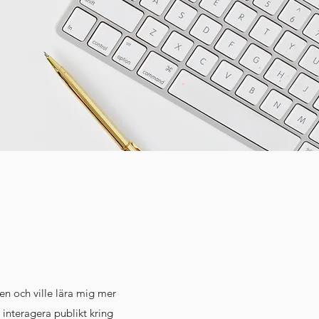
n och ville lära mig mer
interagera publikt kring