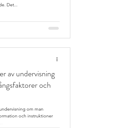
e. Det...
er av undervisning
ångsfaktorer och
ansundervisning om man
formation och instruktioner
..