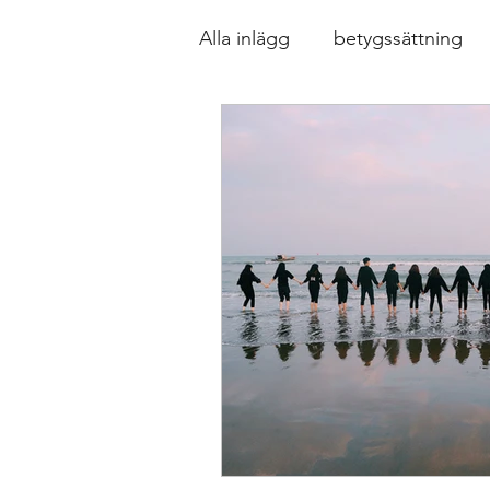
Alla inlägg
betygssättning
Design av lektioner, uppgift
Formativ bedömning som för
Inkludering
Kollegialt l
Ledarskap
specialpedag
Relationellt och kategoriskt