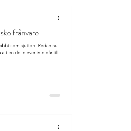
skolfrånvaro
ing
Bok
nabbt som sjutton! Redan nu
att en del elever inte går till