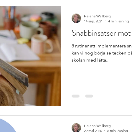
Helena Wallberg
r Special Needs and In
Återkoppling för utveckling
14 sep. 2021
4 min läsning
Snabbinsatser mot 
ing
Beprövad erfarenhet
betyg
betygssättn
8 rutiner att implementera s
kan vi nog börja se tecken på 
skolan med lätta...
Helena Wallberg
29 maj 2020
6 min läsning