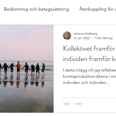
Bedömning och betygssättning
Återkoppling för 
er, mat
Design av lektioner
Bok
extra anpas
Helena Wallberg
31 jan. 2022
7 min läsning
Kollektivet framför 
hållnings
differentierad undervisning
Growth m
individen framför k
I detta inlägg vill jag reflekt
ärande
Istället för elevärenden till elevh
material
kontraproduktiva dikena i min
individen och individen...
ogen och försteläraren
Skoldebatt
 perspe
Stödinsatser
Strategier för att träna o