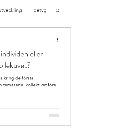
utveckling
betyg
sningar
individen eller
indset
ollektivet?
era kring de första
Nationella prov
 temaserie: kollektivet före
ch kompen