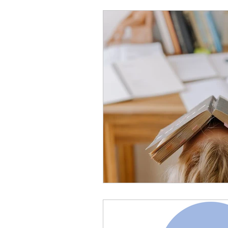
uppgifter
The Agency fo
Bedömning och betygssättn