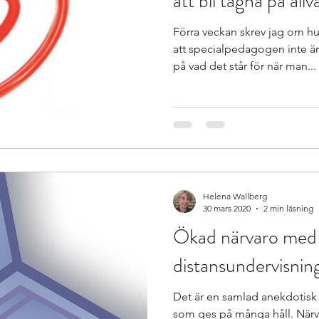
att bli tagna på allv
Förra veckan skrev jag om hu
att specialpedagogen inte ä
på vad det står för när man...
Helena Wallberg
30 mars 2020
2 min läsning
Ökad närvaro med
distansundervisnin
Det är en samlad anekdotisk
som ges på många håll. Närv