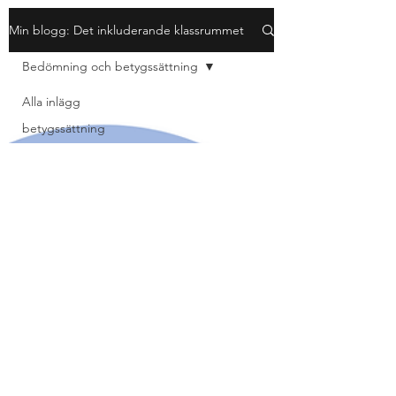
Min blogg: Det inkluderande klassrummet
Bedömning och betygssättning
Alla inlägg
betygssättning
Bedömning och betygssättning
Återkoppling för utveckling
betyg
Design av lektioner, uppgifter, mat
Design av lektioner
Bok
extra anpassningar
Formativ bedömning som
förhållnings
differentierad undervisning