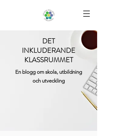
DET
INKLUDERANDE
KLASSRUMMET
En blogg om skola, utbildning
och utveckling